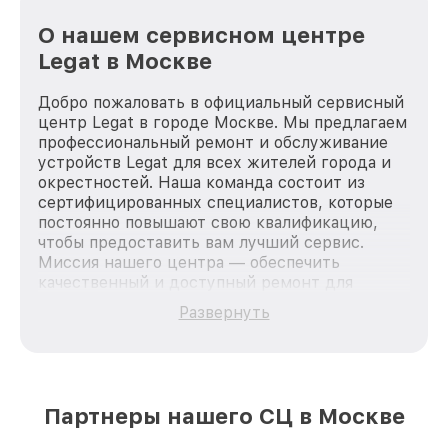
О нашем сервисном центре
Legat в Москве
Добро пожаловать в официальный сервисный
центр Legat в городе Москве. Мы предлагаем
профессиональный ремонт и обслуживание
устройств Legat для всех жителей города и
окрестностей. Наша команда состоит из
сертифицированных специалистов, которые
постоянно повышают свою квалификацию,
чтобы предоставить вам лучший сервис.
Миссия нашего центра — обеспечить
качественный и доступный ремонт для
каждого пользователя продукции Legat, вне
Развернуть
зависимости от сложности поломки. Мы
стремимся к тому, чтобы каждый клиент был
удовлетворен скоростью и качеством
предоставляемых услуг. Наша цель — стать
лучшим сервисным центром Legat в городе
Партнеры нашего СЦ в Москве
Москве, постоянно повышая уровень доверия
и лояльности наших клиентов.