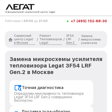
Официальный сервисный центр Legat
+7 (495) 152-68-30
Работаем с
09:00
до
21:00
Сервисный
Ремонт
3F54
Замена
центр Legat
Тепловизоров
LRF
/
/
/
микросхемы
в Москве
Legat
Gen.2
усилителя
Замена микросхемы усилителя
тепловизора Legat 3F54 LRF
Gen.2 в Москве
Точная диагностика
Определим неисправность тепловизора
Legat 3F54 LRF Gen.2 совершенно
бесплатно.
Доставка туда-обратно