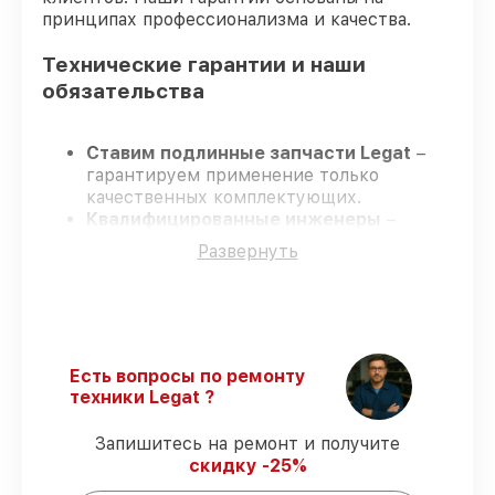
принципах профессионализма и качества.
Технические гарантии и наши
обязательства
Ставим подлинные запчасти Legat
–
гарантируем применение только
качественных комплектующих.
Квалифицированные инженеры
–
проходят постоянное обучение, что
Развернуть
гарантирует качество выполняемых
работ.
Заканчиваем ремонт в четко
оговоренные сроки
– ремонт
тепловизора Legat 3F54 LRF Gen.2 без
задержек.
Есть вопросы по ремонту
Поддержка после ремонта
– все
техники Legat ?
работы и запчасти защищены сервисной
гарантией.
Запишитесь на ремонт и получите
скидку -25%