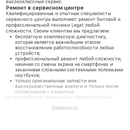
высококлассный сервис.
Ремонт в сервисном центре
Квалифицированные и опытные специалисты
сервисного центра выполняют ремонт бытовой и
профессиональной техники Legat любой
сложности. Своим клиентам мы предлагаем:
бесплатную комплексную диагностику,
которая является важнейшим этапом
восстановления работоспособности любых
устройств;
профессиональный ремонт любой сложности,
начиная со смены экрана на смартфонах и
заканчивая сложными системными поломками
ноутбуков;
только оригинальные запчасти или
высококачественные аналоги и только после
согласования с клиентом.
На все работы и замененные комплектующие
предоставляется длительная гарантия. В случае
Развернуть
поломки по условиям гарантии, мы бесплатно
исправим ситуацию.
Наши преимущества
Преимуществами нашего сервисного центра