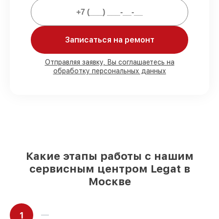
Мы гарантируем:
80%
ремонтов проводим с
Записаться на ремонт
возможностью личного присутствия
владельца
90%
запчастей Legat готовы к установке
Отправляя заявку, Вы соглашаетесь на
в Москве, остальные доставляются
обработку персональных данных
быстро
Фирменные детали Legat и
проверенные реплики
– с учётом любых
финансовых возможностей
85%
починок выполняются в тот же день,
если мастер приступает к ремонту сразу
Какие этапы работы с нашим
сервисным центром Legat в
Москве
1